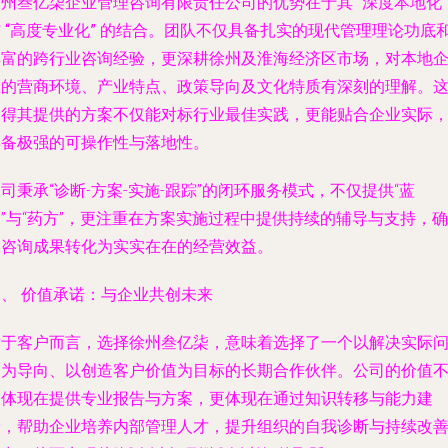
徐州叁亿柒企业管理咨询有限责任公司的优势在于其
“深度本地化”
与
“高度专业化”
的结合。团队不仅具备扎实的现代管理理论功底
丰富的跨行业咨询经验，更深耕徐州及淮海经济区市场，对本地
业的营商环境、产业特点、政策导向及文化特质有深刻的理解。
使得其提供的方案不仅能对标行业最佳实践，更能贴合企业实际
具备极强的可操作性与落地性。
司秉承“诊断-方案-实施-跟踪”的闭环服务模式，不仅提供“蓝
”与“药方”，更注重在方案实施过程中提供持续的辅导与支持，确
保咨询成果转化为实实在在的经营效益。
四、 价值承诺：与企业共创未来
对于客户而言，选择徐州叁亿柒，意味着选择了一个以解决实际
题为导向、以创造客户价值为目标的长期合作伙伴。公司的价值
仅体现在提供专业报告与方案，更体现在通过知识转移与能力建
设，帮助企业培养内部管理人才，提升组织的自我诊断与持续改