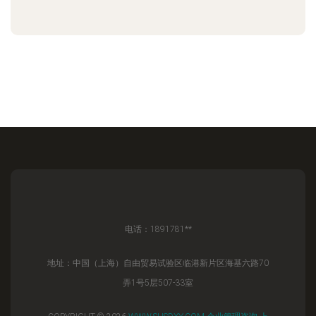
电话：1891781**
地址：中国（上海）自由贸易试验区临港新片区海基六路70
弄1号5层507-33室